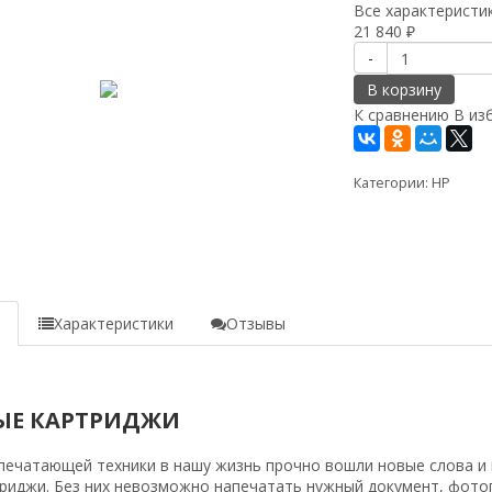
Все характеристи
21 840
₽
-
В корзину
К сравнению
В из
Категории:
HP
w/M2735dw,
е
Характеристики
Отзывы
ЫЕ КАРТРИДЖИ
rdn/M125rnw/M127fn/M127fw
печатающей техники в нашу жизнь прочно вошли новые слова и п
риджи. Без них невозможно напечатать нужный документ, фото