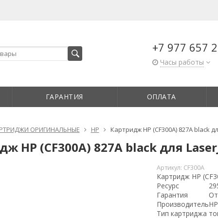
+7 977 657 2
Часы работы
ГАРАНТИЯ
ОПЛАТА
РТРИДЖИ ОРИГИНАЛЬНЫЕ
HP
Картридж HP (CF300A) 827A black дл
ж HP (CF300A) 827A black для Laser
Артикул:
CF300A
Картридж HP (CF30
Ресурс
29
Гарантия
От
Производитель
H
Тип картриджа
то