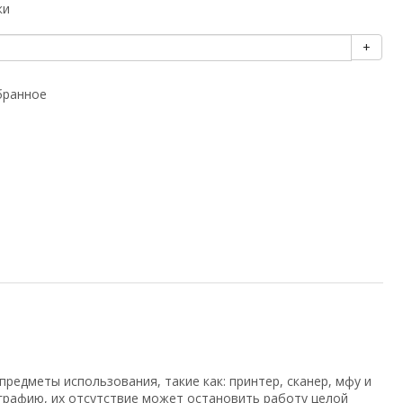
ки
+
бранное
редметы использования, такие как: принтер, сканер, мфу и
графию, их отсутствие может остановить работу целой