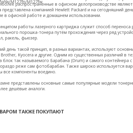
иболее распространённые в офисном делопроизводстве являютс
 представлена компанией Hewlett Packard и на сегодняшний де
е в офисной работе и домашнем использовании.
нципом работы лазерного картриджа служит способ переноса р
ального порошка-тонера путём прохождения через ряд устройс
л, ракель, фьюзер.
ий день такой принцип, в разных вариантах, используют основн
 Brother, Kyocera и другие. Одним из существенных различий в 
а блок так называемого Барабана (Drum) и самого контейнера с
ораздо реже сам фотобарабан. Также широко используется вари
ы все компоненты воедино.
зине представлены основные самые популярные модели тонерны
олее дешёвые аналоги.
ОВАРОМ ТАКЖЕ ПОКУПАЮТ