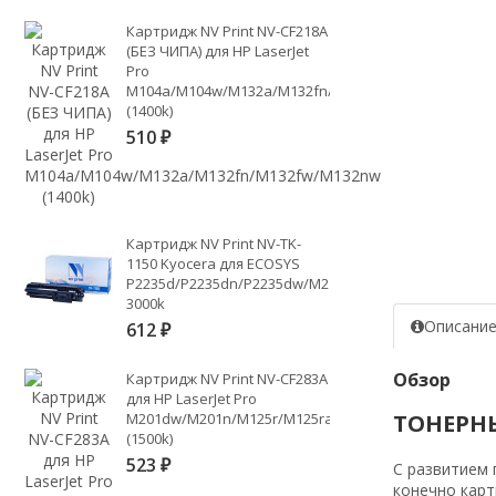
Картридж NV Print NV-CF218A
(БЕЗ ЧИПА) для HP LaserJet
Pro
M104a/M104w/M132a/M132fn/M132fw/M132nw
(1400k)
510
₽
Картридж NV Print NV-TK-
1150 Kyocera для ECOSYS
P2235d/P2235dn/P2235dw/M2135dn/M2635dn/M2635d
3000k
Описани
612
₽
Обзор
Картридж NV Print NV-CF283A
для HP LaserJet Pro
ТОНЕРН
M201dw/M201n/M125r/M125ra/M225dn/M225dw/M225
(1500k)
523
₽
С развитием 
конечно карт