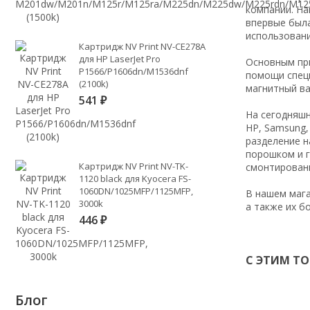
компании. На
впервые была
использовани
Картридж NV Print NV-CE278A
для HP LaserJet Pro
Основным при
P1566/P1606dn/M1536dnf
помощи специ
(2100k)
магнитный ва
541
₽
На сегодняшн
HP, Samsung,
разделение н
порошком и г
Картридж NV Print NV-TK-
смонтирован
1120 black для Kyocera FS-
1060DN/1025MFP/1125MFP,
В нашем мага
3000k
а также их б
446
₽
С ЭТИМ Т
Блог