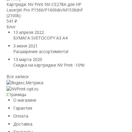
Картридж NV Print NV-CE278A для HP
LaserJet Pro P1566/P1606dn/M1536dnf
(2100k)
541
₽
Блог
13 апреля 2022
БУМАГА SVETOCOPY A3 A4
3 июня 2021
Расширение ассортимента!
13 марта 2020
Скидка на картриджи NV Print -10%!
Все записи
Страницы
О магазине
Гарантия
Оплата
Доставка
Контакты