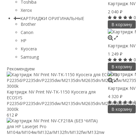
Toshiba
Картридж NV 
Xerox
2 040
₽
0
КАРТРИДЖИ ОРИГИНАЛЬНЫЕ
Brother
В корзину
Canon
HP
Картридж NV 
Kyocera
1 249
₽
Samsung
0
В корзину
Рекомендуем
Картридж NV 
Картридж NV Print NV-TK-1150 Kyocera для
4 320
₽
ECOSYS
0
P2235d/P2235dn/P2235dw/M2135dn/M2635dn/M2635dw/M2735
3000k
В корзину
612
₽