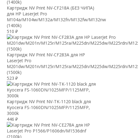
Картридж NV Print NV-CF218A (БЕЗ ЧИПА)
для HP LaserJet Pro
M104a/M104w/M132a/M132fn/M132fw/M132nw
(1400k)
510
₽
Картридж NV Print NV-CF283A для HP
LaserJet Pro
M201dw/M201n/M125r/M125ra/M225dn/M225dw/M225rdn/M12
(1500k)
523
₽
Картридж NV Print NV-TK-1120 black для
Kyocera FS-1060DN/1025MFP/1125MFP,
3000k
446
₽