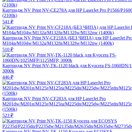
Картридж NV Print NV-CE278A для HP LaserJet Pro P1566/P160
(2100k)
541
₽
Картридж NV Print NV-CF218A (БЕЗ ЧИПА) для HP LaserJet Pr
M104a/M104w/M132a/M132fn/M132fw/M132nw (1400k)
510
₽
Картридж NV Print NV-TK-1120 black для Kyocera FS-1060DN
3000k
446
₽
Картридж NV Print NV-CF283A для HP LaserJet Pro
M201dw/M201n/M125r/M125ra/M225dn/M225dw/M225rdn/M125
(1500k)
523
₽
Картридж NV Print NV-TK-1150 Kyocera для ECOSYS