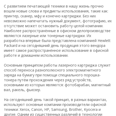
С развитием печатающей техники в нашу жизнь прочно
вошли новые слова и предметы использования, такие как:
принтер, сканер, мфу и конечно картриджи. Без них
невозможно напечатать нужный документ, фотографию, их
отсутствие может остановить работу целой компании.
Наиболее распространённые в офисном делопроизводстве
являются лазерные или тонерные картриджи. Их
разработка впервые была представлена компанией Hewlett
Packard и на сегодняшний день продукция этого вендора
имеет самое распространённое использование в офисной
работе и домашнем использовании.
Основным принципом работы лазерного картриджа служит
способ переноса разнополюсного электромагнитного
заряда на бумагу при помощи специального порошка-
тонера путём прохождения через ряд устройств,
основными из которых являются: фотобарабан, магнитный
вал, ракель, фьюзер.
На сегодняшний день такой принцип, в разных вариантах,
используют основные компании производители офисной
техники: Xerox, Canon, HP, Samsung, Brother, Kyocera и
другие. Одним из существенных различий в технологии