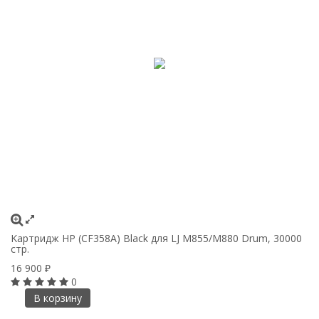
Kартридж HP (CF358A) Black для LJ M855/M880 Drum, 30000
Ка
стр.
M
16 900
2
₽
0
В корзину