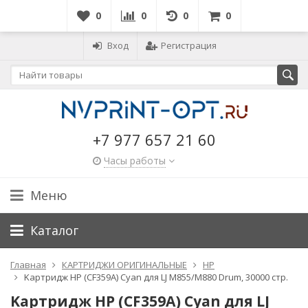
0
0
0
0
Вход
Регистрация
+7 977 657 21 60
Часы работы
Меню
Каталог
Главная
КАРТРИДЖИ ОРИГИНАЛЬНЫЕ
HP
Kартридж HP (CF359A) Cyan для LJ M855/M880 Drum, 30000 стр.
Kартридж HP (CF359A) Cyan для LJ