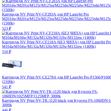
Картридж NV Print NV-CF283A для HP LaserJet Pro
M201dw/M201n/M125r/M125ra/M225dn/M225dw/M225rdn/M125
(1500k)
523
₽
Картридж NV Print NV-CF218A (БЕЗ ЧИПА) для HP LaserJet Pr
M104a/M104w/M132a/M132fn/M132fw/M132nw (1400k)
510
₽
Картридж NV Print NV-CE278A для HP LaserJet Pro P1566/P160
(2100k)
541
₽
Картридж NV Print NV-TK-1120 black для Kyocera FS-1060DN
3000k
446
₽