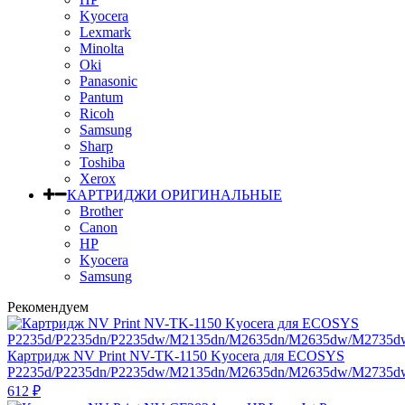
Kyocera
Lexmark
Minolta
Oki
Panasonic
Pantum
Ricoh
Samsung
Sharp
Toshiba
Xerox
КАРТРИДЖИ ОРИГИНАЛЬНЫЕ
Brother
Canon
HP
Kyocera
Samsung
Рекомендуем
Картридж NV Print NV-TK-1150 Kyocera для ECOSYS
P2235d/P2235dn/P2235dw/M2135dn/M2635dn/M2635dw/M2735dw
612
₽