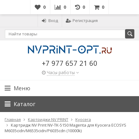
0
0
0
0
Вход
Регистрация
+7 977 657 21 60
Часы работы
Меню
Каталог
Главная
Картриджи NV PRINT
Kyocera
Картридж NV Print NV-TK-5150 Magenta для Kyocera ECOSYS
M6035cidn/M6535cidn/P6035cdn (10000k)