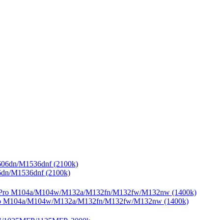
6dn/M1536dnf (2100k)
ro M104a/M104w/M132a/M132fn/M132fw/M132nw (1400k)