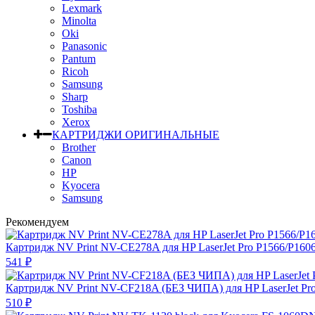
Lexmark
Minolta
Oki
Panasonic
Pantum
Ricoh
Samsung
Sharp
Toshiba
Xerox
КАРТРИДЖИ ОРИГИНАЛЬНЫЕ
Brother
Canon
HP
Kyocera
Samsung
Рекомендуем
Картридж NV Print NV-CE278A для HP LaserJet Pro P1566/P160
541
₽
Картридж NV Print NV-CF218A (БЕЗ ЧИПА) для HP LaserJet P
510
₽