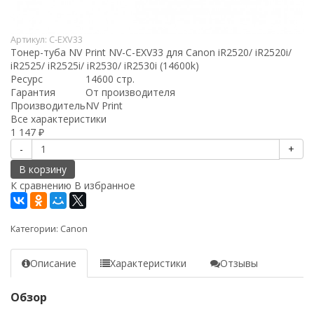
Артикул:
C-EXV33
Тонер-туба NV Print NV-C-EXV33 для Canon iR2520/ iR2520i/
iR2525/ iR2525i/ iR2530/ iR2530i (14600k)
Ресурс
14600 стр.
Гарантия
От производителя
Производитель
NV Print
Все характеристики
1 147
₽
-
+
В корзину
К сравнению
В избранное
Категории:
Canon
Описание
Характеристики
Отзывы
Обзор