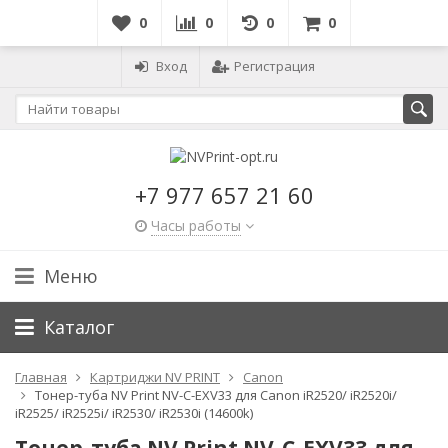
0
0
0
0
Вход
Регистрация
+7 977 657 21 60
Часы работы
Меню
Каталог
Главная
Картриджи NV PRINT
Canon
Тонер-туба NV Print NV-C-EXV33 для Canon iR2520/ iR2520i/
iR2525/ iR2525i/ iR2530/ iR2530i (14600k)
Тонер-туба NV Print NV-C-EXV33 для