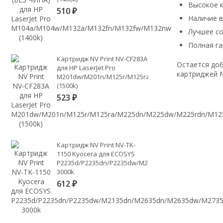
Высокое к
510
₽
Наличие 
Лучшее с
Полная га
Картридж NV Print NV-CF283A
Остается доб
для HP LaserJet Pro
картриджей N
M201dw/M201n/M125r/M125ra/M225dn/M225dw/M225
(1500k)
523
₽
Картридж NV Print NV-TK-
1150 Kyocera для ECOSYS
P2235d/P2235dn/P2235dw/M2135dn/M2635dn/M2635d
3000k
612
₽