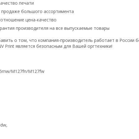
ачество печати
в продаже большого ассортимента
оотношение цена-качество
рантия производителя на все выпускаемые товары
авить о том, что компания-производитель работает в России б
V Print является безопасным для Вашей оргтехники!
rdn/M125rnw/M127fn/M127fw
w/M2735dw,