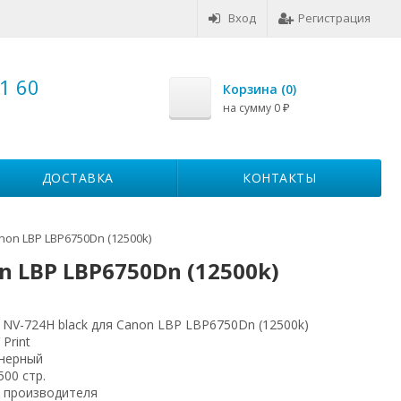
Вход
Регистрация
1 60
Корзина (
0
)
на сумму
0
₽
ДОСТАВКА
КОНТАКТЫ
non LBP LBP6750Dn (12500k)
n LBP LBP6750Dn (12500k)
 NV-724H black для Canon LBP LBP6750Dn (12500k)
 Print
нерный
500 стр.
 производителя