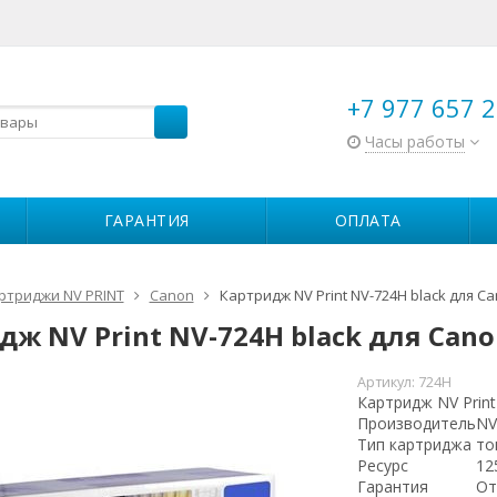
+7 977 657 2
Часы работы
ГАРАНТИЯ
ОПЛАТА
ртриджи NV PRINT
Canon
Картридж NV Print NV-724H black для Ca
ж NV Print NV-724H black для Cano
Артикул:
724H
Картридж NV Print
Производитель
NV
Тип картриджа
то
Ресурс
12
Гарантия
От