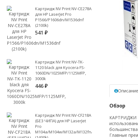
Картридж NV Print NV-CE278A
для HP LaserJet Pro
P1566/P1606dn/M1536dnf
(2100k)
541
₽
Картридж NV Print NV-TK-
1120 black для Kyocera FS-
1060DN/1025MFP/1125MFP,
3000k
446
₽
Описани
Обзор
Картридж NV Print NV-CF218A
КАРТРИДЖИ NV
(БЕЗ ЧИПА) для HP LaserJet
использовани
Pro
большинства
M104a/M104w/M132a/M132fn/M132fw/M132nw
Главные пре
(1400k)