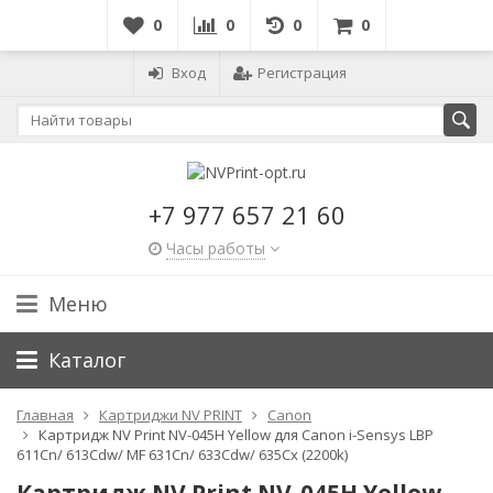
0
0
0
0
Вход
Регистрация
+7 977 657 21 60
Часы работы
Меню
Каталог
Главная
Картриджи NV PRINT
Canon
Картридж NV Print NV-045H Yellow для Canon i-Sensys LBP
611Cn/ 613Cdw/ MF 631Cn/ 633Cdw/ 635Cx (2200k)
Картридж NV Print NV-045H Yellow