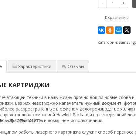
-
+
К сравнению
Категории:
Samsung
е
Характеристики
Отзывы
ЫЕ КАРТРИДЖИ
печатающей техники в нашу жизнь прочно вошли новые слова и п
риджи. Без них невозможно напечатать нужный документ, фото
иболее распространённые в офисном делопроизводстве являютс
 представлена компанией Hewlett Packard и на сегодняшний де
е в офисной работе и домашнем использовании.
нципом работы лазерного картриджа служит способ переноса р