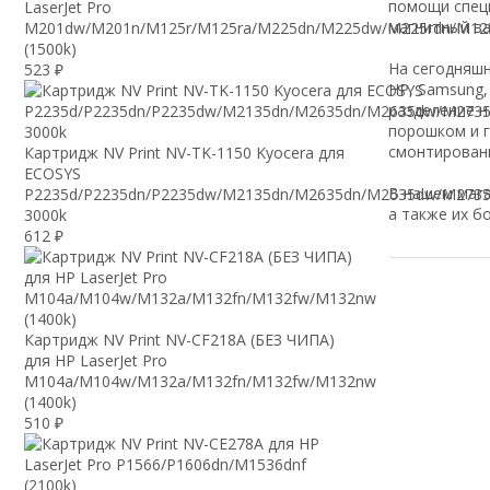
помощи специ
LaserJet Pro
магнитный ва
M201dw/M201n/M125r/M125ra/M225dn/M225dw/M225rdn/M12
(1500k)
На сегодняшн
523
₽
HP, Samsung,
разделение н
порошком и г
смонтирован
Картридж NV Print NV-TK-1150 Kyocera для
ECOSYS
В нашем мага
P2235d/P2235dn/P2235dw/M2135dn/M2635dn/M2635dw/M2735
а также их б
3000k
612
₽
Картридж NV Print NV-CF218A (БЕЗ ЧИПА)
для HP LaserJet Pro
M104a/M104w/M132a/M132fn/M132fw/M132nw
(1400k)
510
₽