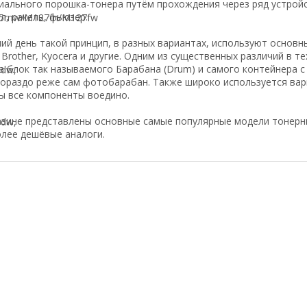
ального порошка-тонера путём прохождения через ряд устройс
л, ракель, фьюзер.
5rnw/M127fn/M127fw
ий день такой принцип, в разных вариантах, используют основн
 Brother, Kyocera и другие. Одним из существенных различий в 
а блок так называемого Барабана (Drum) и самого контейнера с
ораздо реже сам фотобарабан. Также широко используется вари
ы все компоненты воедино.
зине представлены основные самые популярные модели тонерны
dw,
олее дешёвые аналоги.