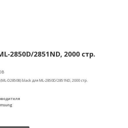
L-2850D/2851ND, 2000 стр.
0B
ML-D2850B) black для ML-2850D/2851ND, 2000 стр.
зводителя
amsung