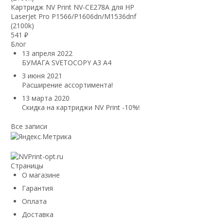
Картридж NV Print NV-CE278A для HP
LaserJet Pro P1566/P1606dn/M1536dnf
(2100k)
541
₽
Блог
13 апреля 2022
БУМАГА SVETOCOPY A3 A4
3 июня 2021
Расширение ассортимента!
13 марта 2020
Скидка на картриджи NV Print -10%!
Все записи
Страницы
О магазине
Гарантия
Оплата
Доставка