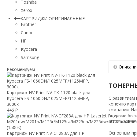
Toshiba
Xerox
КАРТРИДЖИ ОРИГИНАЛЬНЫЕ
Brother
Canon
HP
Kyocera
Samsung
Описани
Рекомендуем
ТОНЕРН
Картридж NV Print NV-TK-1120 black для
С развитием 
Kyocera FS-1060DN/1025MFP/1125MFP,
конечно карт
3000k
компании. На
446
₽
впервые была
использовани
Основным при
Картридж NV Print NV-CF283A для HP