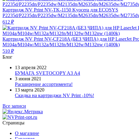
Картридж NV Print NV-TK-1150 Kyocera для ECOSYS
P2235d/P2235dn/P2235dw/M2135dn/M2635dn/M2635dw/M2735dw
612
₽
Картридж NV Print NV-CF218A (БЕЗ ЧИПА) для HP LaserJet Pr
M104a/M104w/M132a/M132fn/M132fw/M132nw (1400k)
510
₽
Блог
13 апреля 2022
БУМАГА SVETOCOPY A3 A4
3 июня 2021
Расширение ассортимента!
13 марта 2020
Скидка на картриджи NV Print -10%!
Все записи
Страницы
О магазине
Гарантия