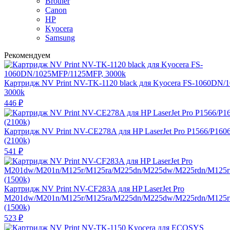
Brother
Canon
HP
Kyocera
Samsung
Рекомендуем
Картридж NV Print NV-TK-1120 black для Kyocera FS-1060DN
3000k
446
₽
Картридж NV Print NV-CE278A для HP LaserJet Pro P1566/P160
(2100k)
541
₽
Картридж NV Print NV-CF283A для HP LaserJet Pro
M201dw/M201n/M125r/M125ra/M225dn/M225dw/M225rdn/M125
(1500k)
523
₽