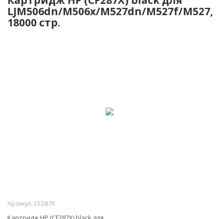
LJM506dn/M506x/M527dn/M527f/M527,
18000 стр.
Артикул:
CF287X
Картридж HP (CF287X) black для