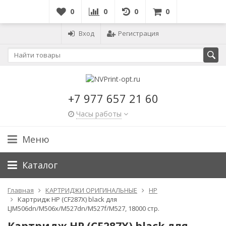
0
0
0
0
Вход
Регистрация
+7 977 657 21 60
Часы работы
Меню
Каталог
Главная
КАРТРИДЖИ ОРИГИНАЛЬНЫЕ
HP
Картридж HP (CF287X) black для
LJM506dn/M506x/M527dn/M527f/M527, 18000 стр.
Картридж HP (CF287X) black для