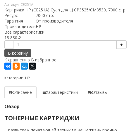
Артикул:
CE251A
Kартридж HP (CE251A) Cyan для LJ CP3525/CM3530, 7000 стр.
Ресурс
7000 стр.
Гарантия
От производителя
Производитель
HP
Все характеристики
18 830
₽
-
+
В корзину
К сравнению
В избранное
Категории:
HP
Описание
Характеристики
Отзывы
Обзор
ТОНЕРНЫЕ КАРТРИДЖИ
С развитием печатающей техники в нашу жизнь прочно