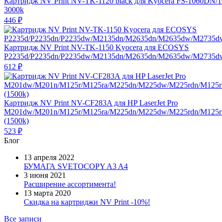
Картридж NV Print NV-TK-1120 black для Kyocera FS-1060DN
3000k
446
₽
Картридж NV Print NV-TK-1150 Kyocera для ECOSYS
P2235d/P2235dn/P2235dw/M2135dn/M2635dn/M2635dw/M2735dw
612
₽
Картридж NV Print NV-CF283A для HP LaserJet Pro
M201dw/M201n/M125r/M125ra/M225dn/M225dw/M225rdn/M125
(1500k)
523
₽
Блог
13 апреля 2022
БУМАГА SVETOCOPY A3 A4
3 июня 2021
Расширение ассортимента!
13 марта 2020
Скидка на картриджи NV Print -10%!
Все записи