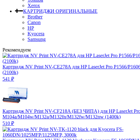
Xerox
КАРТРИДЖИ ОРИГИНАЛЬНЫЕ
Brother
Canon
HP
Kyocera
Samsung
Рекомендуем
Картридж NV Print NV-CE278A для HP LaserJet Pro P1566/P160
(2100k)
541
₽
Картридж NV Print NV-CF218A (БЕЗ ЧИПА) для HP LaserJet Pr
M104a/M104w/M132a/M132fn/M132fw/M132nw (1400k)
510
₽