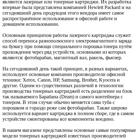
являются лазерные или тонерные картриджи. Их разработка
впервые была представлена компанией Hewlett Packard и на
сегодняшний день продукция этого вендора имеет самое
распространённое использование в офисной работе и
домашнем использовании.
Основным принципом работы лазерного картриджа служит
способ переноса разнополюсного электромагнитного заряда
на бумагу при помощи специального порошка-тонера путём
прохождения через ряд устройств, основными из которых
являются: фотобарабан, магнитный вал, ракель, фьюзер.
На сегодняшний день такой принцип, в разных вариантах,
используют основные компании производители офисной
техники: Xerox, Canon, HP, Samsung, Brother, Kyocera и
другие. Одним из существенных различий в технологии
производства тонерных картриджей есть разделение на блок
так называемого Барабана (Drum) и самого контейнера с
тонером. В этом случае обычно меняется сама туба с
порошком и гораздо реже сам фотобарабан. Также широко
используется вариант картриджа в полном сборе, где в самом
устройстве смонтированы все компоненты воедино.
В нашем магазине представлены основные самые популярные
модели тонерных картриджей известных производителей