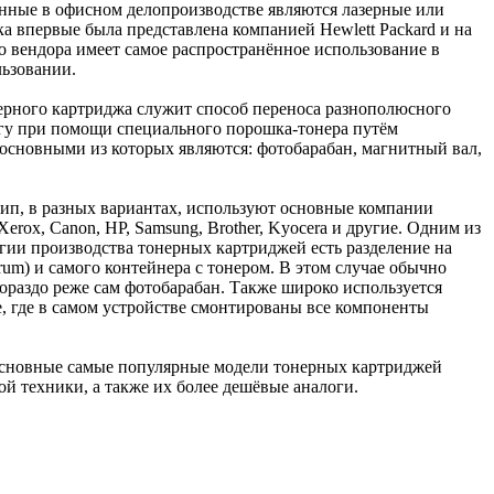
нные в офисном делопроизводстве являются лазерные или
а впервые была представлена компанией Hewlett Packard и на
о вендора имеет самое распространённое использование в
ьзовании.
рного картриджа служит способ переноса разнополюсного
агу при помощи специального порошка-тонера путём
 основными из которых являются: фотобарабан, магнитный вал,
ип, в разных вариантах, используют основные компании
rox, Canon, HP, Samsung, Brother, Kyocera и другие. Одним из
гии производства тонерных картриджей есть разделение на
rum) и самого контейнера с тонером. В этом случае обычно
гораздо реже сам фотобарабан. Также широко используется
, где в самом устройстве смонтированы все компоненты
основные самые популярные модели тонерных картриджей
й техники, а также их более дешёвые аналоги.