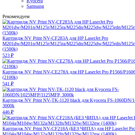
Kyocera
Samsung
Рекомендуем
Картридж NV Print NV-CF283A для HP LaserJet Pro
M201dw/M201n/M125r/M125ra/M225dn/M225dw/M225rdn/M125
(1500k)
523
₽
Картридж NV Print NV-CE278A для HP LaserJet Pro P1566/P160
(2100k)
541
₽
Картридж NV Print NV-TK-1120 black для Kyocera FS-1060DN
3000k
446
₽
Картридж NV Print NV-CF218A (БЕЗ ЧИПА) для HP LaserJet Pr
M104a/M104w/M132a/M132fn/M132fw/M132nw (1400k)