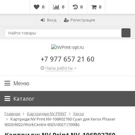
0
0
0
0
Вход
Регистрация
+7 977 657 21 60
Часы работы
Меню
Каталог
Главная
Картриджи NV PRINT
Xerox
Картридж NV Print NV-106R02760 Cyan для Xerox Phaser
6020/6022/WorkCentre 6025/6027 (1000k)
Картридж NV Print NV-106R02760