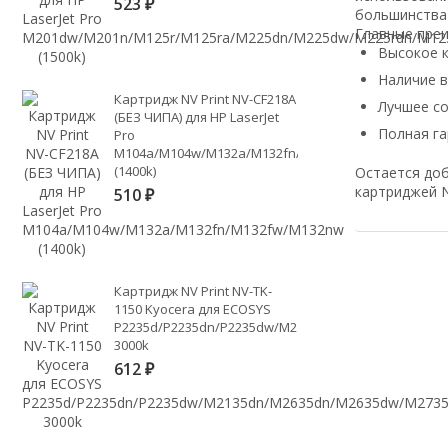
523
₽
большинства
Главные пре
Высокое к
Наличие 
Картридж NV Print NV-CF218A
Лучшее с
(БЕЗ ЧИПА) для HP LaserJet
Полная га
Pro
M104a/M104w/M132a/M132fn/M132fw/M132nw
(1400k)
Остается доб
картриджей N
510
₽
Картридж NV Print NV-TK-
1150 Kyocera для ECOSYS
P2235d/P2235dn/P2235dw/M2135dn/M2635dn/M2635d
3000k
612
₽