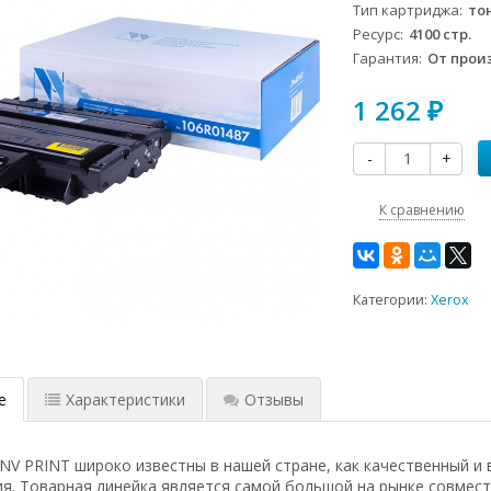
Тип картриджа
то
Ресурс
4100 стр.
Гарантия
От прои
1 262
₽
-
+
К сравнению
Категории:
Xerox
е
Характеристики
Отзывы
rdn/M125rnw/M127fn/M127fw
 PRINT широко известны в нашей стране, как качественный и 
я. Товарная линейка является самой большой на рынке совмес