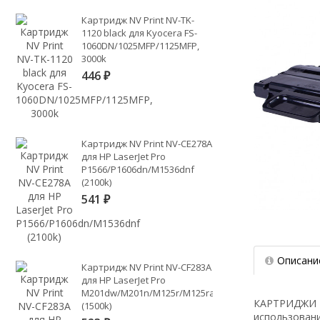
Картридж NV Print NV-TK-
1120 black для Kyocera FS-
1060DN/1025MFP/1125MFP,
3000k
446
₽
Картридж NV Print NV-CE278A
для HP LaserJet Pro
P1566/P1606dn/M1536dnf
(2100k)
541
₽
Описани
Картридж NV Print NV-CF283A
для HP LaserJet Pro
M201dw/M201n/M125r/M125ra/M225dn/M225dw/M225
КАРТРИДЖИ NV
(1500k)
использовани