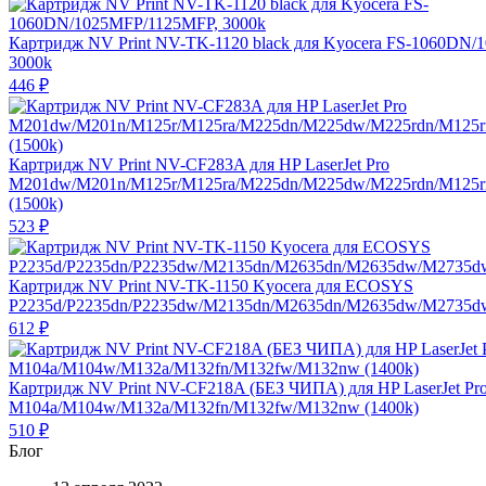
Картридж NV Print NV-TK-1120 black для Kyocera FS-1060DN
3000k
446
₽
Картридж NV Print NV-CF283A для HP LaserJet Pro
M201dw/M201n/M125r/M125ra/M225dn/M225dw/M225rdn/M125
(1500k)
523
₽
Картридж NV Print NV-TK-1150 Kyocera для ECOSYS
P2235d/P2235dn/P2235dw/M2135dn/M2635dn/M2635dw/M2735dw
612
₽
Картридж NV Print NV-CF218A (БЕЗ ЧИПА) для HP LaserJet Pr
M104a/M104w/M132a/M132fn/M132fw/M132nw (1400k)
510
₽
Блог