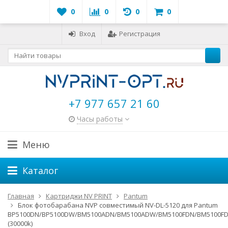
0
0
0
0
Вход
Регистрация
+7 977 657 21 60
Часы работы
Меню
Каталог
Главная
Картриджи NV PRINT
Pantum
Блок фотобарабана NVP совместимый NV-DL-5120 для Pantum
BP5100DN/BP5100DW/BM5100ADN/BM5100ADW/BM5100FDN/BM5100F
(30000k)