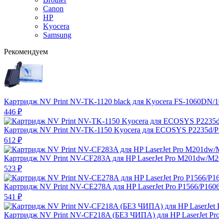
Canon
HP
Kyocera
Samsung
Рекомендуем
Картридж NV Print NV-TK-1120 black для Kyocera FS-1060DN/
446
₽
Картридж NV Print NV-TK-1150 Kyocera для ECOSYS P2235d/
612
₽
Картридж NV Print NV-CF283A для HP LaserJet Pro M201dw/M
523
₽
Картридж NV Print NV-CE278A для HP LaserJet Pro P1566/P160
541
₽
Картридж NV Print NV-CF218A (БЕЗ ЧИПА) для HP LaserJet P