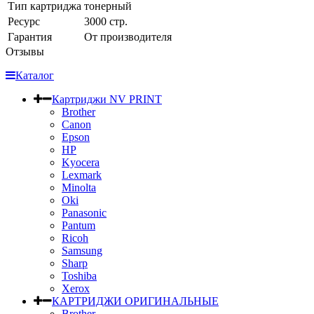
Тип картриджа
тонерный
Ресурс
3000 стр.
Гарантия
От производителя
Отзывы
Каталог
Картриджи NV PRINT
Brother
Canon
Epson
HP
Kyocera
Lexmark
Minolta
Oki
Panasonic
Pantum
Ricoh
Samsung
Sharp
Toshiba
Xerox
КАРТРИДЖИ ОРИГИНАЛЬНЫЕ
Brother