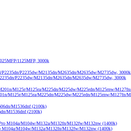
1025MFP/1125MFP, 3000k
P2235dn/P2235dw/M2135dn/M2635dn/M2635dw/M2735dw, 3000k
201n/M125r/M125ra/M225dn/M225dw/M225rdn/M125rnw/M127fn/M1
6dn/M1536dnf (2100k)
ro M104a/M104w/M132a/M132fn/M132fw/M132nw (1400k)