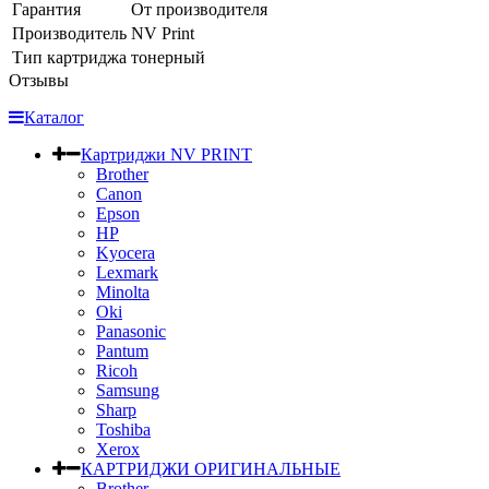
Гарантия
От производителя
Производитель
NV Print
Тип картриджа
тонерный
Отзывы
Каталог
Картриджи NV PRINT
Brother
Canon
Epson
HP
Kyocera
Lexmark
Minolta
Oki
Panasonic
Pantum
Ricoh
Samsung
Sharp
Toshiba
Xerox
КАРТРИДЖИ ОРИГИНАЛЬНЫЕ
Brother