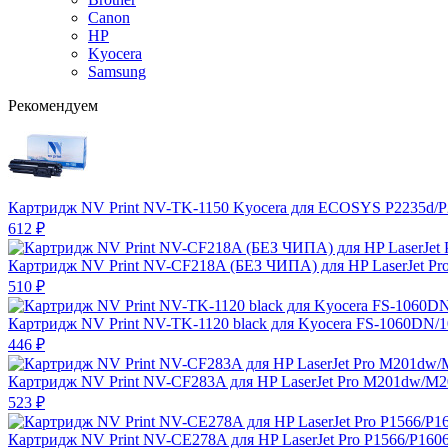
Canon
HP
Kyocera
Samsung
Рекомендуем
Картридж NV Print NV-TK-1150 Kyocera для ECOSYS P2235d/
612
₽
Картридж NV Print NV-CF218A (БЕЗ ЧИПА) для HP LaserJet P
510
₽
Картридж NV Print NV-TK-1120 black для Kyocera FS-1060DN/
446
₽
Картридж NV Print NV-CF283A для HP LaserJet Pro M201dw/M
523
₽
Картридж NV Print NV-CE278A для HP LaserJet Pro P1566/P160