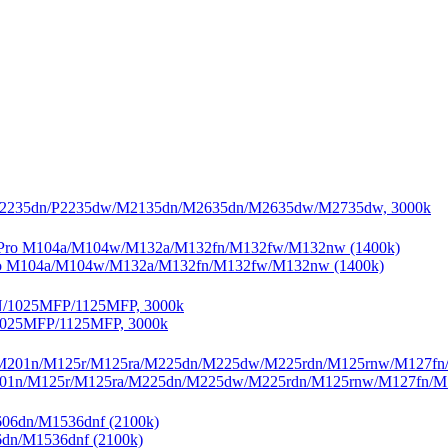
P2235dn/P2235dw/M2135dn/M2635dn/M2635dw/M2735dw, 3000k
ro M104a/M104w/M132a/M132fn/M132fw/M132nw (1400k)
1025MFP/1125MFP, 3000k
201n/M125r/M125ra/M225dn/M225dw/M225rdn/M125rnw/M127fn/M1
6dn/M1536dnf (2100k)