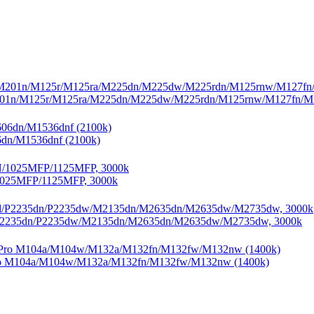
201n/M125r/M125ra/M225dn/M225dw/M225rdn/M125rnw/M127fn/M1
6dn/M1536dnf (2100k)
1025MFP/1125MFP, 3000k
P2235dn/P2235dw/M2135dn/M2635dn/M2635dw/M2735dw, 3000k
ro M104a/M104w/M132a/M132fn/M132fw/M132nw (1400k)