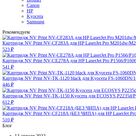
Canon
HP
Kyocera
Samsung
Рекомендуем
Картридж NV Print NV-CF283A для HP LaserJet Pro M201dw/M
523
₽
Картридж NV Print NV-CE278A для HP LaserJet Pro P1566/P160
541
₽
Картридж NV Print NV-TK-1120 black для Kyocera FS-1060DN/
446
₽
Картридж NV Print NV-TK-1150 Kyocera для ECOSYS P2235d/
612
₽
Картридж NV Print NV-CF218A (БЕЗ ЧИПА) для HP LaserJet P
510
₽
Блог
13 апреля 2022