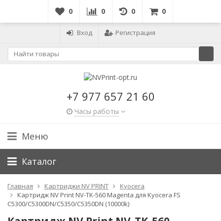
0
0
0
0
Вход
Регистрация
+7 977 657 21 60
Часы работы
Меню
Каталог
Главная
Картриджи NV PRINT
Kyocera
Картридж NV Print NV-TK-560 Magenta для Kyocera FS
C5300/C5300DN/C5350/C5350DN (10000k)
Картридж NV Print NV-TK-560