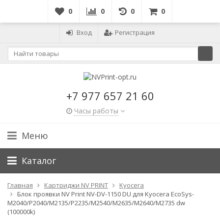
0
0
0
0
Вход
Регистрация
+7 977 657 21 60
Часы работы
Меню
Каталог
Главная
Картриджи NV PRINT
Kyocera
Блок проявки NV Print NV-DV-1150 DU для Kyocera EcoSys-
M2040/P2040/M2135/P2235/M2540/M2635/M2640/M2735 dw
(100000k)