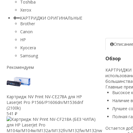
Toshiba
Xerox
КАРТРИДЖИ ОРИГИНАЛЬНЫЕ
Brother
Canon
HP
Описани
Kyocera
Samsung
Обзор
Рекомендуем
КАРТРИДЖИ NV
использовани
большинства
Главные пре
Высокое к
Картридж NV Print NV-CE278A для HP
Наличие 
LaserJet Pro P1566/P1606dn/M1536dnf
(2100k)
Лучшее с
541
₽
Полная га
Остается доб