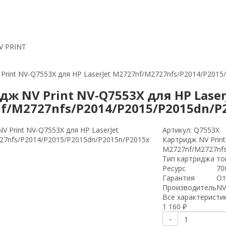
V PRINT
Print NV-Q7553X для HP LaserJet M2727nf/M2727nfs/P2014/P2015
дж NV Print NV-Q7553X для HP Laser
f/M2727nfs/P2014/P2015/P2015dn/P2
Артикул:
Q7553X
Картридж NV Print
M2727nf/M2727nfs
Тип картриджа
то
Ресурс
70
Гарантия
От
Производитель
NV
Все характеристи
1 160
₽
-