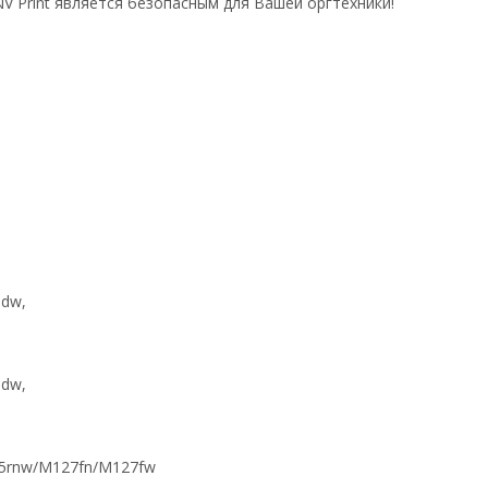
V Print является безопасным для Вашей оргтехники!
dw,