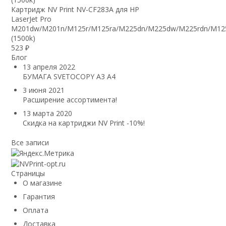
Картридж NV Print NV-CF283A для HP
LaserJet Pro
M201dw/M201n/M125r/M125ra/M225dn/M225dw/M225rdn/M12
(1500k)
523
₽
Блог
13 апреля 2022
БУМАГА SVETOCOPY A3 A4
3 июня 2021
Расширение ассортимента!
13 марта 2020
Скидка на картриджи NV Print -10%!
Все записи
Страницы
О магазине
Гарантия
Оплата
Доставка