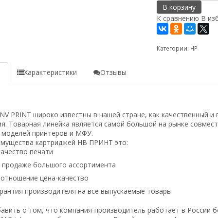
В корзину
К сравнению
В из
Категории:
HP
е
Характеристики
Отзывы
 PRINT широко известны в нашей стране, как качественный и 
я. Товарная линейка является самой большой на рынке совмес
 моделей принтеров и МФУ.
имущества картриджей НВ ПРИНТ это:
ачество печати
в продаже большого ассортимента
оотношение цена-качество
рантия производителя на все выпускаемые товары
авить о том, что компания-производитель работает в России б