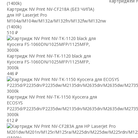
картриджей N
Картридж NV Print NV-CF218A (БЕЗ ЧИПА)
для HP LaserJet Pro
M104a/M104w/M132a/M132fn/M132fw/M132nw
(1400k)
510
₽
Картридж NV Print NV-TK-1120 black для
Kyocera FS-1060DN/1025MFP/1125MFP,
3000k
446
₽
Картридж NV Print NV-TK-1150 Kyocera для
ECOSYS
P2235d/P2235dn/P2235dw/M2135dn/M2635dn/M2635dw/M2735
3000k
612
₽