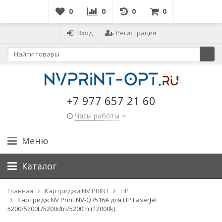
0
0
0
0
Вход
Регистрация
+7 977 657 21 60
Часы работы
Меню
Каталог
Главная
Картриджи NV PRINT
HP
Картридж NV Print NV-Q7516A для HP LaserJet
5200/5200L/5200dtn/5200tn (12000k)