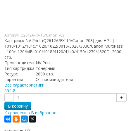
Артикул:
Q2612A/FX-10/Canon 703
Картридж NV Print (Q2612A/FX-10/Canon 703) для HP LJ
1010/1012/1015/1020/1022/3015/3020/3030/Canon MultiPass
L100/L120/MF4010/4018/4120/4140/4150/4270/4320D, 2000
стр.
Производитель
NV Print
Тип картриджа
тонерный
Ресурс
2000 стр.
Гарантия
От производителя
Все характеристики
554
₽
-
+
В корзину
К сравнению
В избранное
Категории:
HP