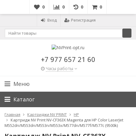
0
0
0
0
Вход
Регистрация
+7 977 657 21 60
Часы работы
Меню
Каталог
Главная
Картриджи NV PRINT
HP
Картридж NV Print NV-CF363X Magenta для HP Color LaserJet
M552dn/M553dn/M553n/M553x/M577dn/M577f/M577c (9500k)
Картридж NV Print NV-CF363X