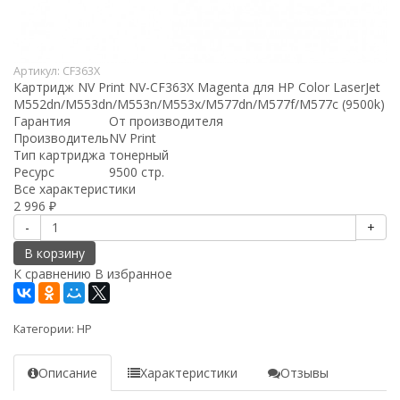
Артикул:
CF363X
Картридж NV Print NV-CF363X Magenta для HP Color LaserJet
M552dn/M553dn/M553n/M553x/M577dn/M577f/M577c (9500k)
Гарантия
От производителя
Производитель
NV Print
Тип картриджа
тонерный
Ресурс
9500 стр.
Все характеристики
2 996
₽
-
+
В корзину
К сравнению
В избранное
Категории:
HP
Описание
Характеристики
Отзывы