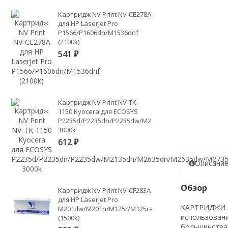
Картридж NV Print NV-CE278A
для HP LaserJet Pro
P1566/P1606dn/M1536dnf
(2100k)
541
₽
Картридж NV Print NV-TK-
1150 Kyocera для ECOSYS
P2235d/P2235dn/P2235dw/M2135dn/M2635dn/M2635d
3000k
612
₽
Описани
Обзор
Картридж NV Print NV-CF283A
для HP LaserJet Pro
КАРТРИДЖИ NV
M201dw/M201n/M125r/M125ra/M225dn/M225dw/M225
использовани
(1500k)
большинства