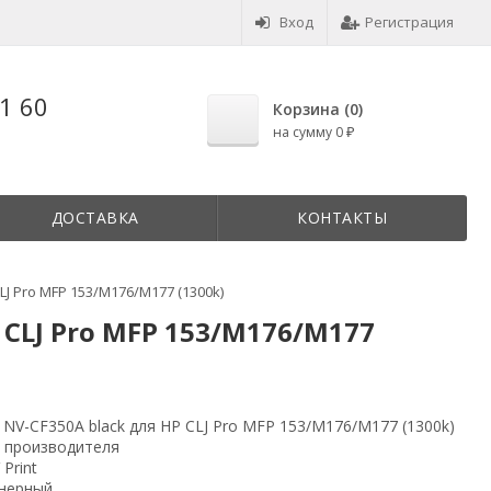
Вход
Регистрация
1 60
Корзина (
0
)
на сумму
0
₽
ДОСТАВКА
КОНТАКТЫ
LJ Pro MFP 153/M176/M177 (1300k)
 CLJ Pro MFP 153/M176/M177
 NV-CF350A black для HP CLJ Pro MFP 153/M176/M177 (1300k)
 производителя
 Print
нерный