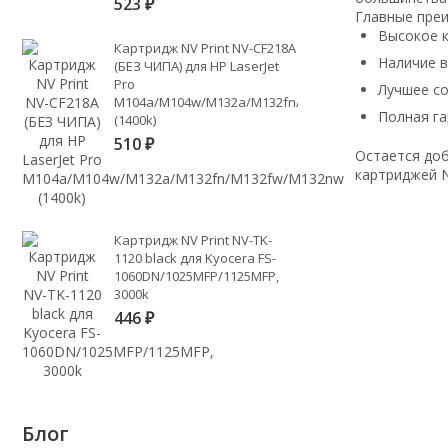
523
₽
Главные пре
Высокое к
Картридж NV Print NV-CF218A
Наличие 
(БЕЗ ЧИПА) для HP LaserJet
Pro
Лучшее с
M104a/M104w/M132a/M132fn/M132fw/M132nw
Полная га
(1400k)
510
₽
Остается доб
картриджей N
Картридж NV Print NV-TK-
1120 black для Kyocera FS-
1060DN/1025MFP/1125MFP,
3000k
446
₽
Блог