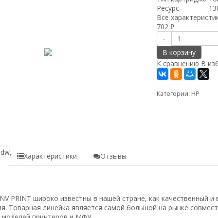
Ресурс
13
Все характеристи
702
₽
-
В корзину
К сравнению
В из
Категории:
HP
w/M2735dw,
е
Характеристики
Отзывы
 PRINT широко известны в нашей стране, как качественный и 
rdn/M125rnw/M127fn/M127fw
я. Товарная линейка является самой большой на рынке совмес
 моделей принтеров и МФУ.