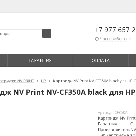
+7 977 657 2
Часы работы
ГАРАНТИЯ
ОПЛАТА
ртриджи NV PRINT
HP
Картридж NV Print NV-CF350A black для HP C
дж NV Print NV-CF350A black для HP
Артикул:
CF350A
Картридж NV Print
Гарантия
От
Производитель
NV
Тип картриджа
то