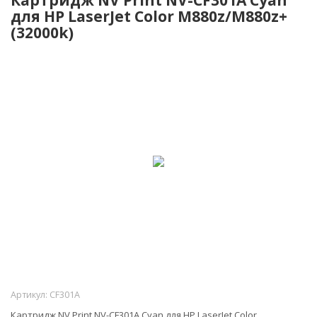
для HP LaserJet Color M880z/M880z+
(32000k)
Артикул:
CF301A
Картридж NV Print NV-CF301A Cyan для HP LaserJet Color