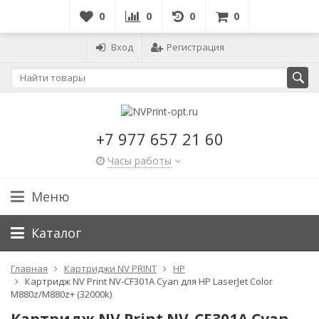
0
0
0
0
Вход
Регистрация
+7 977 657 21 60
Часы работы
Меню
Каталог
Главная
Картриджи NV PRINT
HP
Картридж NV Print NV-CF301A Cyan для HP LaserJet Color
M880z/M880z+ (32000k)
Картридж NV Print NV-CF301A Cyan