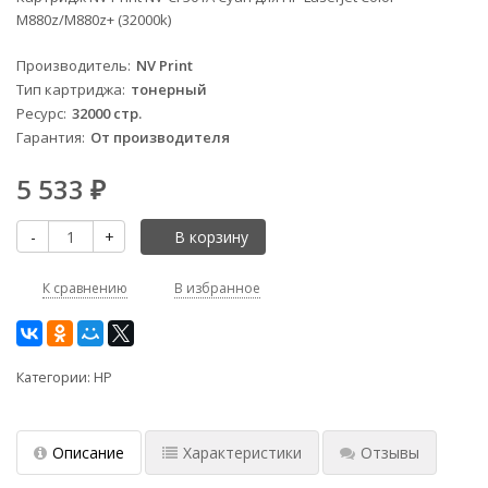
M880z/M880z+ (32000k)
Производитель
NV Print
Тип картриджа
тонерный
Ресурс
32000 стр.
Гарантия
От производителя
5 533
₽
-
+
В корзину
К сравнению
В избранное
Категории:
HP
Описание
Характеристики
Отзывы