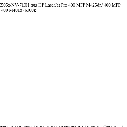
05x/NV-719H для HP LaserJet Pro 400 MFP M425dn/ 400 MFP
 400 M401d (6900k)
естны в нашей стране, как качественный и востребованный