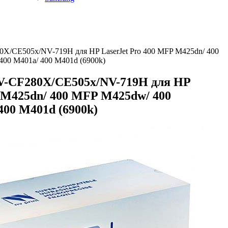
X/CE505x/NV-719H для HP LaserJet Pro 400 MFP M425dn/ 400
00 M401a/ 400 M401d (6900k)
V-CF280X/CE505x/NV-719H для HP
 M425dn/ 400 MFP M425dw/ 400
400 M401d (6900k)