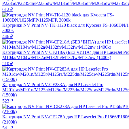
P2235d/P2235dn/P2235dw/M2135dn/M2635dn/M2635dw/M2735dw
612
₽
Картридж NV Print NV-TK-1120 black для Kyocera FS-1060DN
3000k
446
₽
Картридж NV Print NV-CF218A (БЕЗ ЧИПА) для HP LaserJet Pr
M104a/M104w/M132a/M132fn/M132fw/M132nw (1400k)
510
₽
Картридж NV Print NV-CF283A для HP LaserJet Pro
M201dw/M201n/M125r/M125ra/M225dn/M225dw/M225rdn/M125
(1500k)
523
₽
Картридж NV Print NV-CE278A для HP LaserJet Pro P1566/P160
(2100k)
541
₽