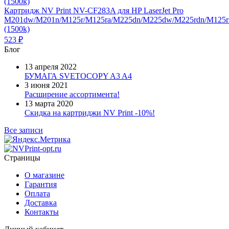
Картридж NV Print NV-CF283A для HP LaserJet Pro
M201dw/M201n/M125r/M125ra/M225dn/M225dw/M225rdn/M125
(1500k)
523
₽
Блог
13 апреля 2022
БУМАГА SVETOCOPY A3 A4
3 июня 2021
Расширение ассортимента!
13 марта 2020
Скидка на картриджи NV Print -10%!
Все записи
Страницы
О магазине
Гарантия
Оплата
Доставка
Контакты