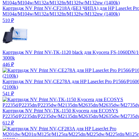
Картридж NV Print NV-CF218A (БЕЗ ЧИПА) для HP LaserJet Pr
M104a/M104w/M132a/M132fn/M132fw/M132nw (1400k)
510
₽
Картридж NV Print NV-TK-1120 black для Kyocera FS-1060DN
3000k
446
₽
Картридж NV Print NV-CE278A для HP LaserJet Pro P1566/P160
(2100k)
541
₽
Картридж NV Print NV-TK-1150 Kyocera для ECOSYS
P2235d/P2235dn/P2235dw/M2135dn/M2635dn/M2635dw/M2735dw
612
₽