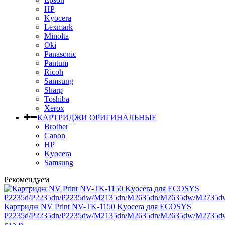
HP
Kyocera
Lexmark
Minolta
Oki
Panasonic
Pantum
Ricoh
Samsung
Sharp
Toshiba
Xerox
КАРТРИДЖИ ОРИГИНАЛЬНЫЕ
Brother
Canon
HP
Kyocera
Samsung
Рекомендуем
Картридж NV Print NV-TK-1150 Kyocera для ECOSYS
P2235d/P2235dn/P2235dw/M2135dn/M2635dn/M2635dw/M2735dw