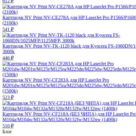
612
₽
Картридж NV Print NV-CE278A для HP LaserJet Pro P1566/P160
(2100k)
541
₽
Картридж NV Print NV-TK-1120 black для Kyocera FS-1060DN
3000k
446
₽
Картридж NV Print NV-CF283A для HP LaserJet Pro
M201dw/M201n/M125r/M125ra/M225dn/M225dw/M225rdn/M125
(1500k)
523
₽
Картридж NV Print NV-CF218A (БЕЗ ЧИПА) для HP LaserJet Pr
M104a/M104w/M132a/M132fn/M132fw/M132nw (1400k)
510
₽
Блог