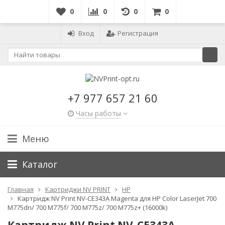
0
0
0
0
Вход
Регистрация
+7 977 657 21 60
Часы работы
Меню
Каталог
Главная
Картриджи NV PRINT
HP
Картридж NV Print NV-CE343A Magenta для HP Color LaserJet 700
M775dn/ 700 M775f/ 700 M775z/ 700 M775z+ (16000k)
Картридж NV Print NV-CE343A