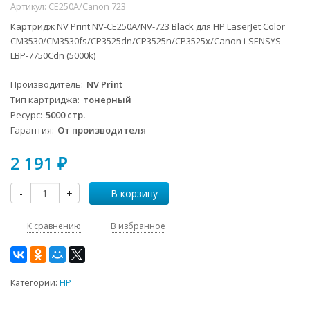
Артикул:
CE250A/Canon 723
Картридж NV Print NV-CE250A/NV-723 Black для HP LaserJet Color
CM3530/CM3530fs/CP3525dn/CP3525n/CP3525x/Canon i-SENSYS
LBP-7750Cdn (5000k)
Производитель
NV Print
Тип картриджа
тонерный
Ресурс
5000 стр.
Гарантия
От производителя
2 191
₽
-
+
В корзину
К сравнению
В избранное
Категории:
HP