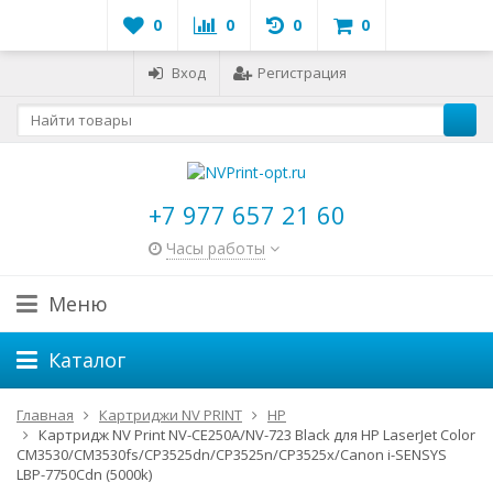
0
0
0
0
Вход
Регистрация
+7 977 657 21 60
Часы работы
Меню
Каталог
Главная
Картриджи NV PRINT
HP
Картридж NV Print NV-CE250A/NV-723 Black для HP LaserJet Color
CM3530/CM3530fs/CP3525dn/CP3525n/CP3525x/Canon i-SENSYS
LBP-7750Cdn (5000k)