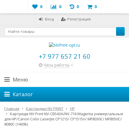
0
0
0
0
Вход
Регистрация
+7 977 657 21 60
Часы работы
Меню
Каталог
Главная
Картриджи NV PRINT
HP
Картридж NV Print NV-CB543A/NV-716 Magenta универсальные
для HP/Canon Color LaserJet CP1215/ CP1515n/ MF8030C/ MF8050C/
8080C (1400k)