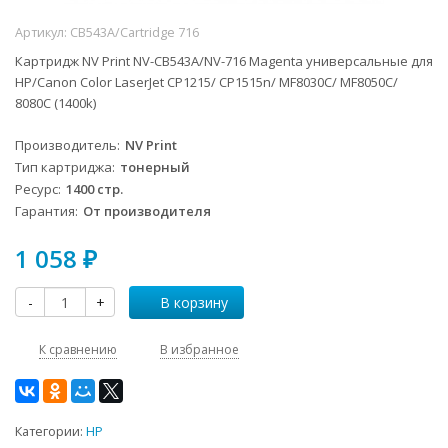
Артикул:
CB543A/Cartridge 716
Картридж NV Print NV-CB543A/NV-716 Magenta универсальные для
HP/Canon Color LaserJet CP1215/ CP1515n/ MF8030C/ MF8050C/
8080C (1400k)
Производитель
NV Print
Тип картриджа
тонерный
Ресурс
1400 стр.
Гарантия
От производителя
1 058
₽
-
+
В корзину
К сравнению
В избранное
Категории:
HP