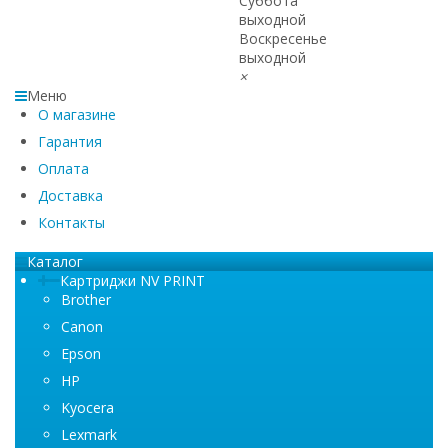
Суббота
выходной
Воскресенье
выходной
×
Меню
О магазине
Гарантия
Оплата
Доставка
Контакты
Каталог
Картриджи NV PRINT
Brother
Canon
Epson
HP
Kyocera
Lexmark