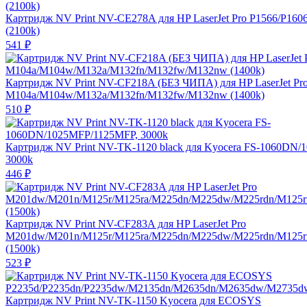
Картридж NV Print NV-CE278A для HP LaserJet Pro P1566/P160
(2100k)
541
₽
Картридж NV Print NV-CF218A (БЕЗ ЧИПА) для HP LaserJet Pr
M104a/M104w/M132a/M132fn/M132fw/M132nw (1400k)
510
₽
Картридж NV Print NV-TK-1120 black для Kyocera FS-1060DN
3000k
446
₽
Картридж NV Print NV-CF283A для HP LaserJet Pro
M201dw/M201n/M125r/M125ra/M225dn/M225dw/M225rdn/M125
(1500k)
523
₽
Картридж NV Print NV-TK-1150 Kyocera для ECOSYS