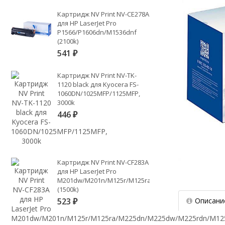
Картридж NV Print NV-CE278A
для HP LaserJet Pro
P1566/P1606dn/M1536dnf
(2100k)
541
₽
Картридж NV Print NV-TK-
1120 black для Kyocera FS-
1060DN/1025MFP/1125MFP,
3000k
446
₽
Картридж NV Print NV-CF283A
для HP LaserJet Pro
M201dw/M201n/M125r/M125ra/M225dn/M225dw/M225
(1500k)
Описани
523
₽