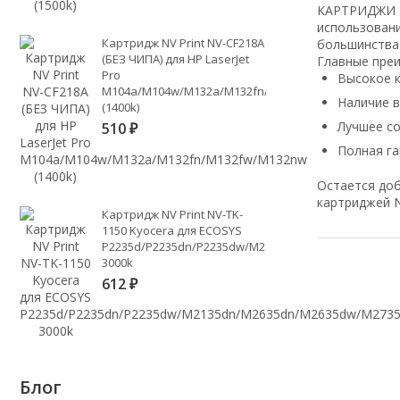
КАРТРИДЖИ NV
использовани
Картридж NV Print NV-CF218A
большинства
(БЕЗ ЧИПА) для HP LaserJet
Главные пре
Pro
Высокое к
M104a/M104w/M132a/M132fn/M132fw/M132nw
Наличие 
(1400k)
Лучшее с
510
₽
Полная га
Остается доб
картриджей N
Картридж NV Print NV-TK-
1150 Kyocera для ECOSYS
P2235d/P2235dn/P2235dw/M2135dn/M2635dn/M2635d
3000k
612
₽
Блог