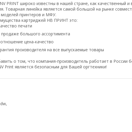
 PRINT широко известны в нашей стране, как качественный и 
я. Товарная линейка является самой большой на рынке совмес
 моделей принтеров и МФУ.
имущества картриджей НВ ПРИНТ это:
ачество печати
в продаже большого ассортимента
оотношение цена-качество
рантия производителя на все выпускаемые товары
авить о том, что компания-производитель работает в России б
V Print является безопасным для Вашей оргтехники!
w/M2735dw,