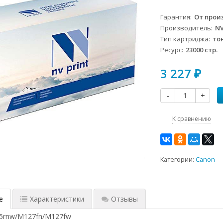
Гарантия
От прои
Производитель
NV
Тип картриджа
то
Ресурс
23000 стр.
3 227
₽
-
+
К сравнению
Категории:
Canon
rdn/M125rnw/M127fn/M127fw
е
Характеристики
Отзывы