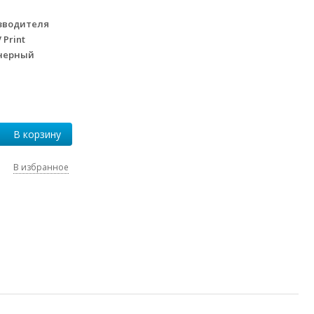
зводителя
 Print
нерный
В корзину
В избранное