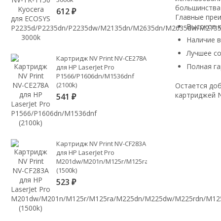
большинства
612
₽
Главные пре
Высокое к
Наличие 
Лучшее с
Картридж NV Print NV-CE278A
Полная га
для HP LaserJet Pro
P1566/P1606dn/M1536dnf
(2100k)
Остается доб
картриджей N
541
₽
Картридж NV Print NV-CF283A
для HP LaserJet Pro
M201dw/M201n/M125r/M125ra/M225dn/M225dw/M225
(1500k)
523
₽