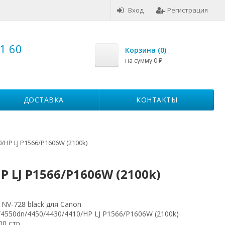
Вход
Регистрация
1 60
Корзина (
0
)
на сумму
0
₽
ДОСТАВКА
КОНТАКТЫ
/HP LJ Р1566/Р1606W (2100k)
 LJ Р1566/Р1606W (2100k)
 NV-728 black для Canon
4550dn/4450/4430/4410/HP LJ Р1566/Р1606W (2100k)
00 стр.