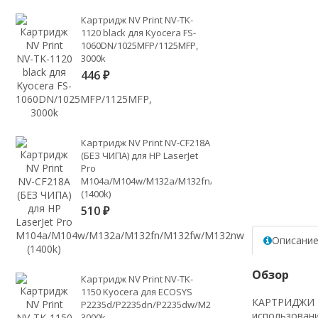
Картридж NV Print NV-TK-
1120 black для Kyocera FS-
1060DN/1025MFP/1125MFP,
3000k
446
₽
Картридж NV Print NV-CF218A
(БЕЗ ЧИПА) для HP LaserJet
Pro
M104a/M104w/M132a/M132fn/M132fw/M132nw
(1400k)
510
₽
Описани
Обзор
Картридж NV Print NV-TK-
1150 Kyocera для ECOSYS
КАРТРИДЖИ NV
P2235d/P2235dn/P2235dw/M2135dn/M2635dn/M2635d
использовани
3000k