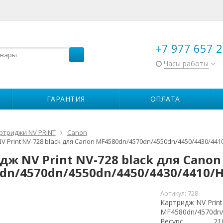
+7 977 657 2
Часы работы
ГАРАНТИЯ
ОПЛАТА
ртриджи NV PRINT
Canon
 Print NV-728 black для Canon MF4580dn/4570dn/4550dn/4450/4430/4410
дж NV Print NV-728 black для Canon
dn/4570dn/4550dn/4450/4430/4410/HP
Артикул:
728
Картридж NV Print
MF4580dn/4570dn/
Ресурс
21