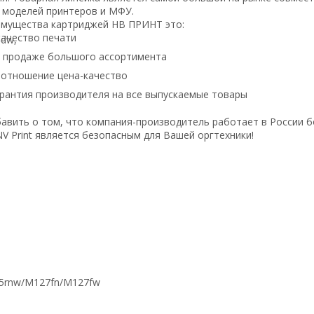
 моделей принтеров и МФУ.
имущества картриджей НВ ПРИНТ это:
ачество печати
в продаже большого ассортимента
оотношение цена-качество
рантия производителя на все выпускаемые товары
авить о том, что компания-производитель работает в России б
V Print является безопасным для Вашей оргтехники!
rdn/M125rnw/M127fn/M127fw