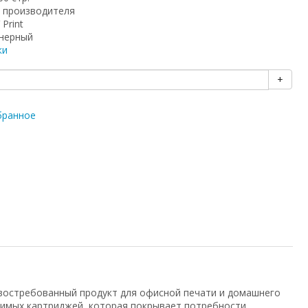
 производителя
 Print
нерный
ки
+
бранное
востребованный продукт для офисной печати и домашнего
тимых картриджей, которая покрывает потребности