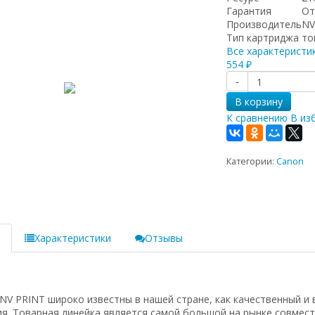
Гарантия
От
Производитель
NV
Тип картриджа
то
Все характеристи
554
₽
-
В корзину
К сравнению
В из
Категории:
Canon
е
Характеристики
Отзывы
 PRINT широко известны в нашей стране, как качественный и 
w/M2735dw,
я. Товарная линейка является самой большой на рынке совмес