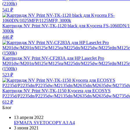
(2100k)
541
₽
Картридж NV Print NV-TK-1120 black для Kyocera FS-1060DN
3000k
446
₽
Картридж NV Print NV-CF283A для HP LaserJet Pro
M201dw/M201n/M125r/M125ra/M225dn/M225dw/M225rdn/M125
(1500k)
523
₽
Картридж NV Print NV-TK-1150 Kyocera для ECOSYS
P2235d/P2235dn/P2235dw/M2135dn/M2635dn/M2635dw/M2735dw
612
₽
Блог
13 апреля 2022
БУМАГА SVETOCOPY A3 A4
3 июня 2021