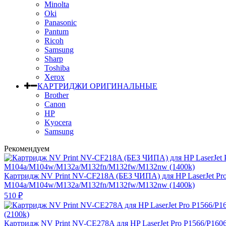
Minolta
Oki
Panasonic
Pantum
Ricoh
Samsung
Sharp
Toshiba
Xerox
КАРТРИДЖИ ОРИГИНАЛЬНЫЕ
Brother
Canon
HP
Kyocera
Samsung
Рекомендуем
Картридж NV Print NV-CF218A (БЕЗ ЧИПА) для HP LaserJet Pr
M104a/M104w/M132a/M132fn/M132fw/M132nw (1400k)
510
₽
Картридж NV Print NV-CE278A для HP LaserJet Pro P1566/P160