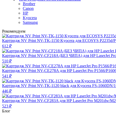
Brother
Canon
HP
Kyocera
Samsung
Рекомендуем
Картридж NV Print NV-TK-1150 Kyocera для ECOSYS P2235d/
612
₽
Картридж NV Print NV-CF218A (БЕЗ ЧИПА) для HP LaserJet P
510
₽
Картридж NV Print NV-CE278A для HP LaserJet Pro P1566/P160
541
₽
Картридж NV Print NV-TK-1120 black для Kyocera FS-1060DN/
446
₽
Картридж NV Print NV-CF283A для HP LaserJet Pro M201dw/M
523
₽
Блог