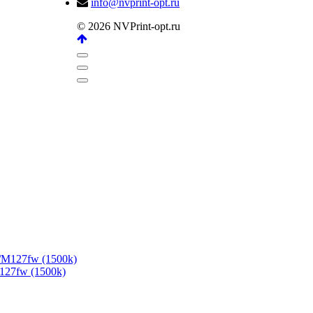
info@nvprint-opt.ru
© 2026 NVPrint-opt.ru
27fw (1500k)