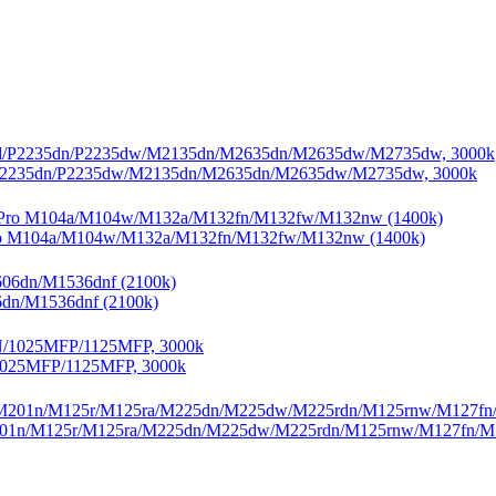
P2235dn/P2235dw/M2135dn/M2635dn/M2635dw/M2735dw, 3000k
ro M104a/M104w/M132a/M132fn/M132fw/M132nw (1400k)
6dn/M1536dnf (2100k)
1025MFP/1125MFP, 3000k
201n/M125r/M125ra/M225dn/M225dw/M225rdn/M125rnw/M127fn/M1