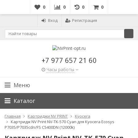
0
0
0
0
Вход
Регистрация
+7 977 657 21 60
Часы работы
Меню
Каталог
Главная
Картриджи NV PRINT
Kyocera
Картридж NV Print NV-TK-570 Cyan для Kyocera Ecosys
P7035/P7035cdn/FS C5400DN (12000k)
Картридж NV Print NV-TK-570 Cyan