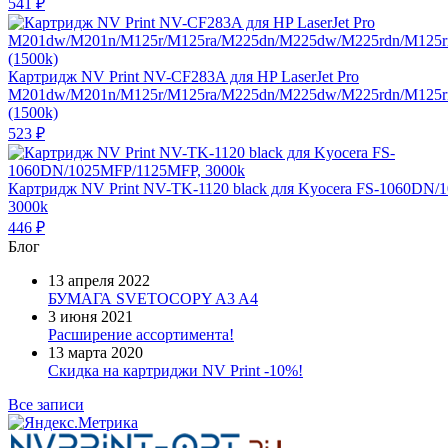
541
₽
Картридж NV Print NV-CF283A для HP LaserJet Pro
M201dw/M201n/M125r/M125ra/M225dn/M225dw/M225rdn/M125
(1500k)
523
₽
Картридж NV Print NV-TK-1120 black для Kyocera FS-1060DN
3000k
446
₽
Блог
13 апреля 2022
БУМАГА SVETOCOPY A3 A4
3 июня 2021
Расширение ассортимента!
13 марта 2020
Скидка на картриджи NV Print -10%!
Все записи