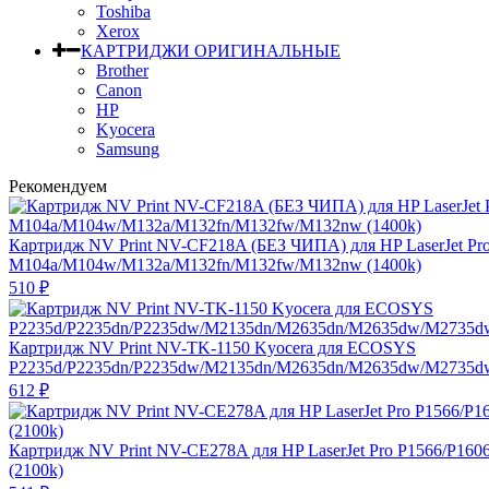
Toshiba
Xerox
КАРТРИДЖИ ОРИГИНАЛЬНЫЕ
Brother
Canon
HP
Kyocera
Samsung
Рекомендуем
Картридж NV Print NV-CF218A (БЕЗ ЧИПА) для HP LaserJet Pr
M104a/M104w/M132a/M132fn/M132fw/M132nw (1400k)
510
₽
Картридж NV Print NV-TK-1150 Kyocera для ECOSYS
P2235d/P2235dn/P2235dw/M2135dn/M2635dn/M2635dw/M2735dw
612
₽
Картридж NV Print NV-CE278A для HP LaserJet Pro P1566/P160
(2100k)