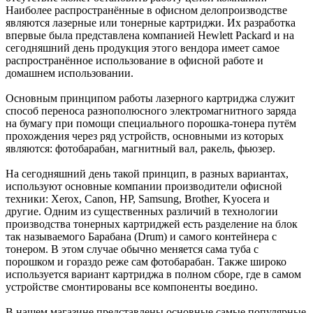
Наиболее распространённые в офисном делопроизводстве
являются лазерные или тонерные картриджи. Их разработка
впервые была представлена компанией Hewlett Packard и на
сегодняшний день продукция этого вендора имеет самое
распространённое использование в офисной работе и
домашнем использовании.
Основным принципом работы лазерного картриджа служит
способ переноса разнополюсного электромагнитного заряда
на бумагу при помощи специального порошка-тонера путём
прохождения через ряд устройств, основными из которых
являются: фотобарабан, магнитный вал, ракель, фьюзер.
На сегодняшний день такой принцип, в разных вариантах,
используют основные компании производители офисной
техники: Xerox, Canon, HP, Samsung, Brother, Kyocera и
другие. Одним из существенных различий в технологии
производства тонерных картриджей есть разделение на блок
так называемого Барабана (Drum) и самого контейнера с
тонером. В этом случае обычно меняется сама туба с
порошком и гораздо реже сам фотобарабан. Также широко
используется вариант картриджа в полном сборе, где в самом
устройстве смонтированы все компоненты воедино.
В нашем магазине представлены основные самые популярные