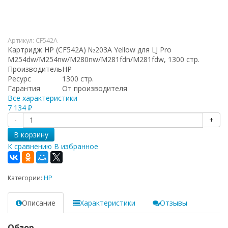
Артикул:
CF542A
Картридж HP (CF542A) №203A Yellow для LJ Pro
M254dw/M254nw/M280nw/M281fdn/M281fdw, 1300 стр.
Производитель
HP
Ресурс
1300 стр.
Гарантия
От производителя
Все характеристики
7 134
₽
-
+
В корзину
К сравнению
В избранное
Категории:
HP
Описание
Характеристики
Отзывы
Обзор