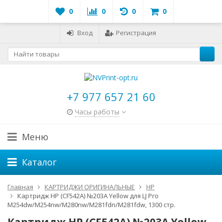
0
0
0
0
Вход
Регистрация
+7 977 657 21 60
Часы работы
Меню
Каталог
Главная
КАРТРИДЖИ ОРИГИНАЛЬНЫЕ
HP
Картридж HP (CF542A) №203A Yellow для LJ Pro
M254dw/M254nw/M280nw/M281fdn/M281fdw, 1300 стр.
Картридж HP (CF542A) №203A Yellow