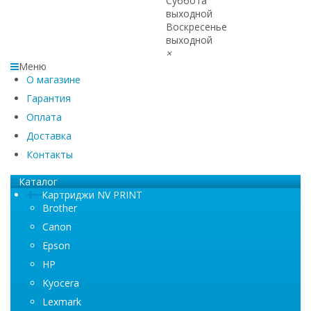
Суббота
выходной
Воскресенье
выходной
×
Меню
О магазине
Гарантия
Оплата
Доставка
Контакты
Каталог
Картриджи NV PRINT
Brother
Canon
Epson
HP
Kyocera
Lexmark