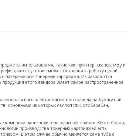
редметы использования, такие как: принтер, сканер, мфу и
графию, их отсутствие может остановить работу целой
я лазерные или тонерные картриджи. Их разработка
нь продукция этого вендора имеет самое распространённое
азнополюсного электромагнитного заряда на бумагу при
тв, основными из которых являются: фотобарабан,
ые компании производители офисной техники: Xerox, Canon,
технологии производства тонерных картриджей есть
 тонером. В этом случае обычно меняется сама туба с