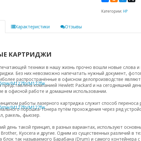
Категории:
HP
е
Характеристики
Отзывы
ЫЕ КАРТРИДЖИ
печатающей техники в нашу жизнь прочно вошли новые слова и п
риджи. Без них невозможно напечатать нужный документ, фото
иболее распространённые в офисном делопроизводстве являютс
 представлена компанией Hewlett Packard и на сегодняшний де
е в офисной работе и домашнем использовании.
нципом работы лазерного картриджа служит способ переноса р
5rnw/M127fn/M127fw
ального порошка-тонера путём прохождения через ряд устройс
л, ракель, фьюзер.
ий день такой принцип, в разных вариантах, используют основн
 Brother, Kyocera и другие. Одним из существенных различий в 
а блок так называемого Барабана (Drum) и самого контейнера с