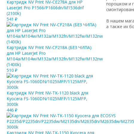
Картридж NV Print NV-CE278A для HP
порошком и г
LaserJet Pro P1566/P1606dn/M1536dnf
смонтирован
(2100k)
541
₽
В нашем мага
а также их б
Картридж NV Print NV-CF218A (БЕЗ ЧИПА)
для HP LaserJet Pro
M104a/M104w/M132a/M132fn/M132fw/M132nw
(1400k)
510
₽
Картридж NV Print NV-TK-1120 black для
Kyocera FS-1060DN/1025MFP/1125MFP,
3000k
446
₽
Картридж NV Print NV-TK-1150 Kyocera для