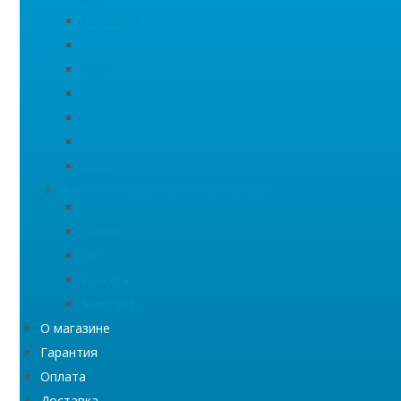
Panasonic
Pantum
Ricoh
Samsung
Sharp
Toshiba
Xerox
КАРТРИДЖИ ОРИГИНАЛЬНЫЕ
Brother
Canon
HP
Kyocera
Samsung
О магазине
Гарантия
Оплата
Доставка