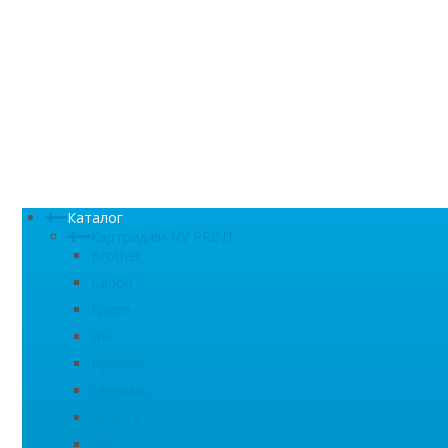
Каталог
Картриджи NV PRINT
Brother
Canon
Epson
HP
Kyocera
Lexmark
Minolta
Oki