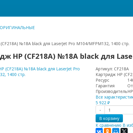
 ОРИГИНАЛЬНЫЕ
(CF218A) №18A black для LaserJet Pro M104/MFPM132, 1400 стр.
ж HP (CF218A) №18A black для Laser
Артикул:
CF218A
Картридж HP (CF21
Ресурс
14
Гарантия
От
Производитель
H
Все характеристи
5 922
₽
-
В корзину
К сравнению
В из