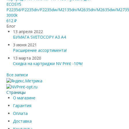
ECOSYS
P2235d/P2235dn/P2235dw/M2135dn/M2635dn/M2635dw/M2735
3000k
612
₽
Блог
13 апреля 2022
БУМАГА SVETOCOPY A3 A4
3 июня 2021
Расширение ассортимента!
13 марта 2020
Скидка на картриджи NV Print -10%!
Все записи
Страницы
О магазине
Гарантия
Оплата
Доставка
Контакты