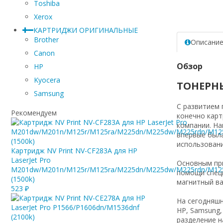
Toshiba
Xerox
КАРТРИДЖИ ОРИГИНАЛЬНЫЕ
Brother
Описани
Canon
Обзор
HP
Kyocera
ТОНЕРН
Samsung
С развитием 
Рекомендуем
конечно карт
компании. На
впервые была
использовани
Картридж NV Print NV-CF283A для HP
LaserJet Pro
Основным при
M201dw/M201n/M125r/M125ra/M225dn/M225dw/M225rdn/M12
помощи специ
(1500k)
магнитный ва
523
₽
На сегодняшн
HP, Samsung,
разделение н