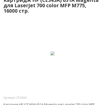
для LaserJet 700 color MFP M775,
16000 стр.
Артикул:
CE343A
Kартридж HP (CE343A) 651A Magenta для LaserJet 700 color MFP