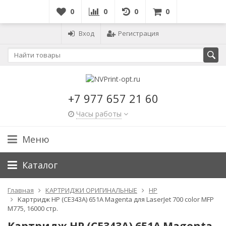
0
0
0
0
Вход
Регистрация
+7 977 657 21 60
Часы работы
Меню
Каталог
Главная
КАРТРИДЖИ ОРИГИНАЛЬНЫЕ
HP
Kартридж HP (CE343A) 651A Magenta для LaserJet 700 color MFP
M775, 16000 стр.
Kартридж HP (CE343A) 651A Magenta