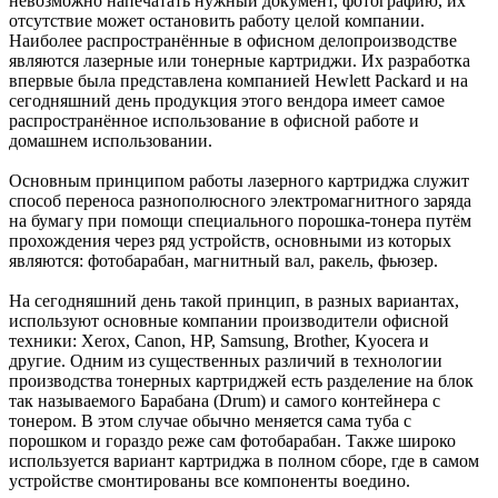
невозможно напечатать нужный документ, фотографию, их
отсутствие может остановить работу целой компании.
Наиболее распространённые в офисном делопроизводстве
являются лазерные или тонерные картриджи. Их разработка
впервые была представлена компанией Hewlett Packard и на
сегодняшний день продукция этого вендора имеет самое
распространённое использование в офисной работе и
домашнем использовании.
Основным принципом работы лазерного картриджа служит
способ переноса разнополюсного электромагнитного заряда
на бумагу при помощи специального порошка-тонера путём
прохождения через ряд устройств, основными из которых
являются: фотобарабан, магнитный вал, ракель, фьюзер.
На сегодняшний день такой принцип, в разных вариантах,
используют основные компании производители офисной
техники: Xerox, Canon, HP, Samsung, Brother, Kyocera и
другие. Одним из существенных различий в технологии
производства тонерных картриджей есть разделение на блок
так называемого Барабана (Drum) и самого контейнера с
тонером. В этом случае обычно меняется сама туба с
порошком и гораздо реже сам фотобарабан. Также широко
используется вариант картриджа в полном сборе, где в самом
устройстве смонтированы все компоненты воедино.