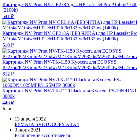
Картридж NV Print NV-CE278A для HP LaserJet Pro P1566/P160
(2100k)
541
₽
Картридж NV Print NV-CF218A (БЕЗ ЧИПА) для HP LaserJet Pr
M104a/M104w/M132a/M132fn/M132fw/M132nw (1400k)
510
₽
Картридж NV Print NV-TK-1150 Kyocera для ECOSYS
P2235d/P2235dn/P2235dw/M2135dn/M2635dn/M2635dw/M2735dw
612
₽
Картридж NV Print NV-TK-1120 black для Kyocera FS-1060DN
3000k
446
₽
Блог
13 апреля 2022
БУМАГА SVETOCOPY A3 A4
3 июня 2021
Расширение ассортимента!